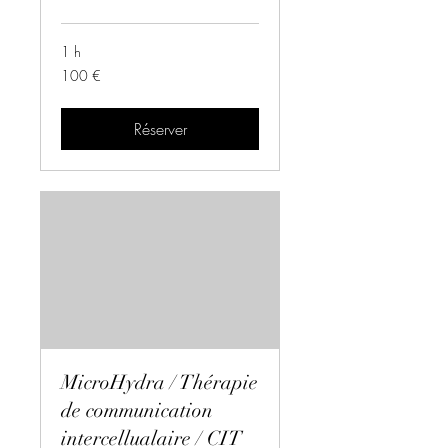
1 h
100
100 €
euros
Réserver
MicroHydra / Thérapie
de communication
intercellualaire / CIT